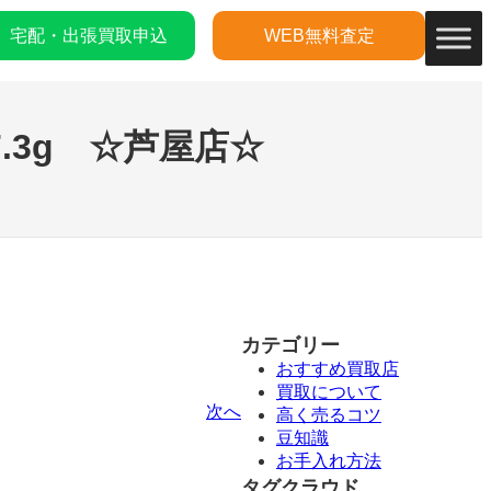
宅配・出張買取申込
WEB無料査定
.3g ☆芦屋店☆
カテゴリー
おすすめ買取店
買取について
次へ
高く売るコツ
豆知識
お手入れ方法
タグクラウド