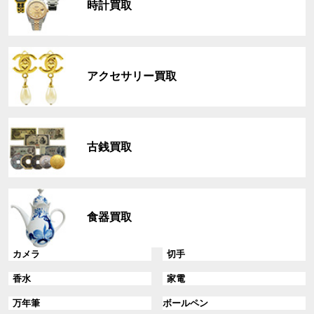
時計買取
ー
プ
リ
グ
ン
ル
ク
アクセサリー買取
ー
プ
リ
グ
ン
ル
ク
古銭買取
ー
プ
リ
グ
ン
ル
ク
食器買取
ー
プ
リ
グ
グ
カメラ
切手
ン
ル
ル
グ
グ
香水
家電
ク
ー
ー
ル
ル
プ
プ
グ
グ
万年筆
ボールペン
ー
ー
リ
リ