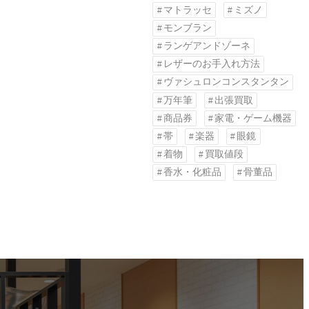
マトラッセ
ミズノ
モンブラン
ランゲアンドゾーネ
レザーのお手入れ方法
ヴァシュロンコンスタンタン
万年筆
出張買取
商品券
家電・ゲーム機器
帯
楽器
眼鏡
着物
買取値段
香水・化粧品
骨董品