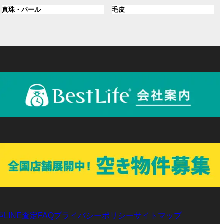
ル
ル
プ
プ
ン
グ
ン
グ
真珠・パール
毛皮
ー
ー
リ
リ
ク
ル
ク
ル
プ
プ
ン
ン
ー
ー
リ
リ
ク
ク
プ
プ
ン
ン
リ
リ
ク
ク
ン
ン
ク
ク
声
LINE査定
プライバシーポリシー
サイトマップ
FAQ