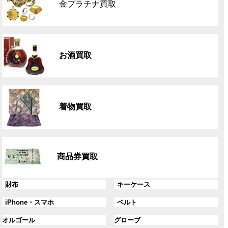
金プラチナ買取
ー
プ
リ
グ
ン
ル
ク
お酒買取
ー
プ
リ
グ
ン
ル
ク
着物買取
ー
プ
リ
グ
ン
ル
ク
商品券買取
ー
プ
リ
グ
グ
財布
キーケース
ン
ル
ル
グ
グ
iPhone・スマホ
ベルト
ク
ー
ー
ル
ル
プ
プ
グ
グ
オルゴール
グローブ
ー
ー
リ
リ