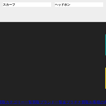
ル
ル
プ
プ
ン
グ
ン
グ
スカーフ
ヘッドホン
ー
ー
リ
リ
ク
ル
ク
ル
プ
プ
ン
ン
ー
ー
リ
リ
ク
ク
プ
プ
ン
ン
リ
リ
ク
ク
ン
ン
ク
ク
買取カテゴリー一覧
買取ブランド一覧
金プラチナ買取
お客様の