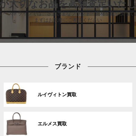
が大切なお品
を高額査定いた
店 ベストライフでは、
さまざまなブランド・商材を取り扱って
まずはお気軽にご相談ください
ブランド
グ
ル
ルイヴィトン買取
ー
プ
リ
グ
ン
ル
ク
エルメス買取
ー
プ