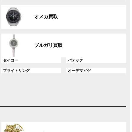
リ
グ
ン
ル
ク
オメガ買取
ー
プ
リ
グ
ン
ル
ク
ブルガリ買取
ー
プ
グ
グ
セイコー
パテック
リ
ル
ル
ン
グ
グ
ブライトリング
オーデマピゲ
ー
ー
ク
ル
ル
プ
プ
ー
ー
リ
リ
プ
プ
ン
ン
リ
リ
ク
ク
ン
ン
ク
ク
グ
ル