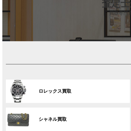
査定士
買取専門
グ
ル
ロレックス買取
ー
プ
リ
グ
ン
ル
ク
シャネル買取
ー
プ