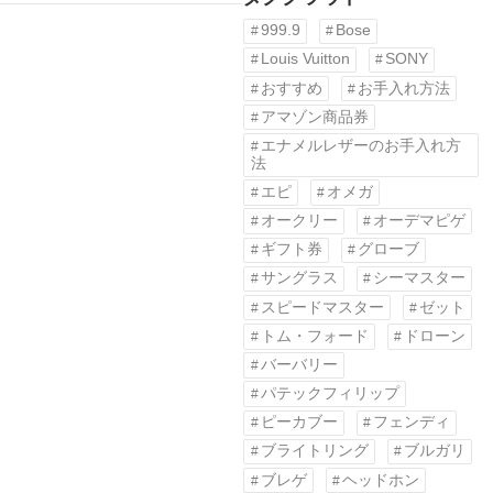
999.9
Bose
Louis Vuitton
SONY
おすすめ
お手入れ方法
アマゾン商品券
エナメルレザーのお手入れ方
法
エピ
オメガ
オークリー
オーデマピゲ
ギフト券
グローブ
サングラス
シーマスター
スピードマスター
ゼット
トム・フォード
ドローン
バーバリー
パテックフィリップ
ピーカブー
フェンディ
ブライトリング
ブルガリ
ブレゲ
ヘッドホン