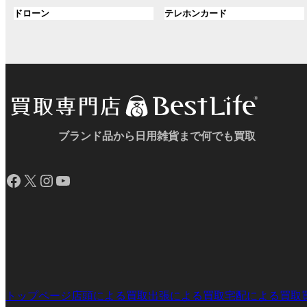
ル
ル
プ
プ
ン
グ
ン
グ
ドローン
テレホンカード
ー
ー
リ
リ
ク
ル
ク
ル
プ
プ
ン
ン
ー
ー
リ
リ
ク
ク
プ
プ
ン
ン
リ
リ
ク
ク
ン
ン
ク
ク
ブランド品から日用雑貨まで何でも買取
Facebook
X
Instagram
YouTube
トップページ
店頭による買取
出張による買取
宅配による買取