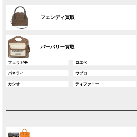
リ
グ
ン
ル
ク
フェンディ買取
ー
プ
リ
グ
ン
ル
ク
バーバリー買取
ー
プ
グ
グ
フェラガモ
ロエベ
リ
ル
ル
ン
グ
グ
パネラ
イ
ウブロ
ー
ー
ク
ル
ル
プ
プ
グ
グ
カシオ
ティファニー
ー
ー
リ
リ
ル
ル
プ
プ
ン
ン
ー
ー
リ
リ
ク
ク
プ
プ
ン
ン
リ
リ
ク
ク
ン
ン
ク
ク
グ
ル