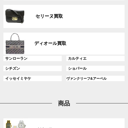
リ
グ
ン
ル
ク
セリーヌ買取
ー
プ
リ
グ
ン
ル
ディオール買取
ク
ー
プ
グ
グ
サンローラン
カルティエ
リ
ル
ル
ン
グ
グ
シチズン
ショパール
ー
ー
ク
ル
ル
プ
プ
グ
グ
イッセイミヤケ
ヴァンクリーフ&アーペル
ー
ー
リ
リ
ル
ル
プ
プ
ン
ン
ー
ー
リ
リ
ク
ク
プ
プ
ン
ン
リ
リ
商品
ク
ク
ン
ン
ク
ク
グ
ル