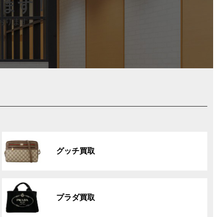
します！
おります。
グ
ル
グッチ買取
ー
プ
リ
グ
ン
ル
ク
プラダ買取
ー
プ