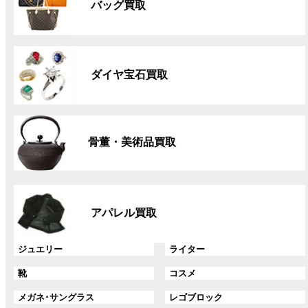
バッグ買取
ー
プ
リ
グ
ン
ル
ク
ダイヤ宝石買取
ー
プ
リ
グ
ン
ル
ク
骨董・美術品買取
ー
プ
リ
グ
ン
ル
ク
アパレル買取
ー
プ
リ
グ
グ
ジュエリー
ライター
ン
ル
ル
グ
グ
靴
コスメ
ク
ー
ー
ル
ル
プ
プ
グ
グ
メガネ･サングラス
レゴブロック
ー
ー
リ
リ