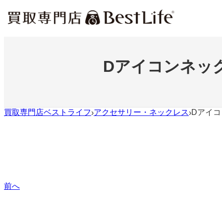
内
容
を
ス
キ
ッ
Dアイコンネック
プ
買取専門店ベストライフ
アクセサリー・ネックレス
Dアイコ
›
›
前へ