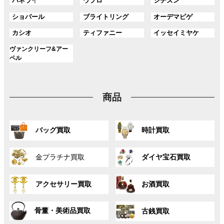
グ
グ
グ
パネラ
イ
ウブロ
シチズン
ー
ー
ー
リ
リ
リ
ク
ク
ル
ル
ル
プ
プ
プ
ン
ン
ン
グ
グ
グ
ショパール
ブライトリング
オーデマピゲ
ー
ー
ー
リ
リ
リ
ク
ク
ク
ル
ル
ル
プ
プ
プ
ン
ン
ン
グ
グ
グ
カシオ
ティファニー
イッセイミヤケ
ー
ー
ー
リ
リ
リ
ク
ク
ク
ル
ル
ル
プ
プ
プ
ン
ン
ン
グ
ヴァンクリーフ&アー
ー
ー
ー
リ
リ
リ
ク
ク
ク
ル
ペル
プ
プ
プ
ン
ン
ン
ー
リ
リ
リ
ク
ク
ク
プ
ン
ン
ン
リ
ク
ク
ク
商品
ン
ク
グ
グ
バッグ買取
時計買取
ル
ル
ー
ー
グ
グ
プ
プ
金プラチナ買取
ダイヤ宝石買取
ル
ル
リ
リ
ー
ー
ン
ン
グ
グ
プ
プ
ク
ク
アクセサリー買取
お酒買取
ル
ル
リ
リ
ー
ー
ン
ン
グ
グ
プ
プ
ク
ク
骨董・美術品買取
古銭買取
ル
ル
リ
リ