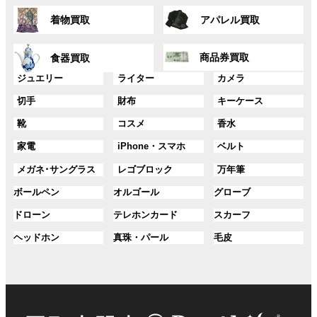
ー
ー
ン
ン
グ
グ
プ
プ
ク
ク
着物買取
アパレル買取
ル
ル
リ
リ
ー
ー
ン
ン
グ
グ
プ
プ
ク
ク
商品券買取
食器買取
ル
ル
リ
リ
ー
ー
グ
グ
グ
ジュエリー
ライター
カメラ
ン
ン
プ
プ
ル
ル
ル
ク
ク
グ
グ
グ
切手
財布
キーケース
リ
リ
ー
ー
ー
ル
ル
ル
ン
ン
プ
プ
プ
グ
グ
グ
靴
コスメ
香水
ー
ー
ー
ク
ク
リ
リ
リ
ル
ル
ル
プ
プ
プ
ン
ン
ン
グ
グ
グ
家電
iPhone・スマホ
ベルト
ー
ー
ー
リ
リ
リ
ク
ク
ク
ル
ル
ル
プ
プ
プ
ン
ン
ン
グ
グ
グ
メガネ･サングラス
レゴブロック
万年筆
ー
ー
ー
リ
リ
リ
ク
ク
ク
ル
ル
ル
プ
プ
プ
ン
ン
ン
グ
グ
グ
ボールペン
オルゴール
グローブ
ー
ー
ー
リ
リ
リ
ク
ク
ク
ル
ル
ル
プ
プ
プ
ン
ン
ン
グ
グ
グ
ドローン
テレホンカード
スカーフ
ー
ー
ー
リ
リ
リ
ク
ク
ク
ル
ル
ル
プ
プ
プ
ン
ン
ン
グ
グ
グ
ヘッドホン
真珠・パール
毛皮
ー
ー
ー
リ
リ
リ
ク
ク
ク
ル
ル
ル
プ
プ
プ
ン
ン
ン
ー
ー
ー
リ
リ
リ
ク
ク
ク
プ
プ
プ
ン
ン
ン
リ
リ
リ
ク
ク
ク
ン
ン
ン