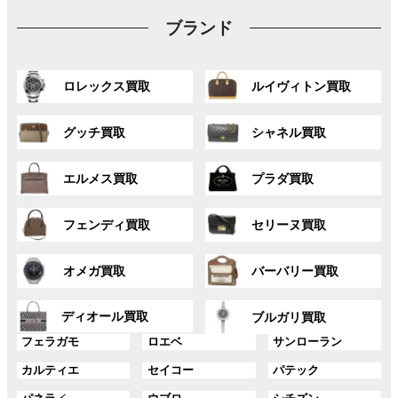
ブランド
グ
グ
ロレックス買取
ルイヴィトン買取
ル
ル
ー
ー
グ
グ
プ
プ
グッチ買取
シャネル買取
ル
ル
リ
リ
ー
ー
ン
ン
グ
グ
プ
プ
ク
ク
エルメス買取
プラダ買取
ル
ル
リ
リ
ー
ー
ン
ン
グ
グ
プ
プ
ク
ク
フェンディ買取
セリーヌ買取
ル
ル
リ
リ
ー
ー
ン
ン
グ
グ
プ
プ
ク
ク
オメガ買取
バーバリー買取
ル
ル
リ
リ
ー
ー
ン
ン
グ
グ
プ
プ
ディオール買取
ク
ク
ブルガリ買取
ル
ル
リ
リ
グ
グ
グ
ー
ー
フェラガモ
ロエベ
サンローラン
ン
ン
ル
ル
ル
プ
プ
ク
ク
グ
グ
グ
カルティエ
セイコー
パテック
ー
ー
ー
リ
リ
ル
ル
ル
プ
プ
プ
ン
ン