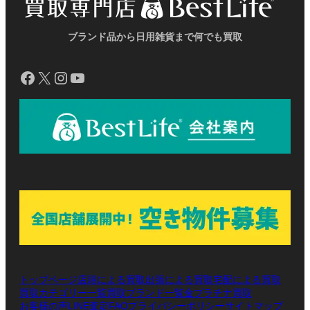
ク
ク
ク
ブランド品から日用雑貨まで何でも買取
Facebook
X
Instagram
YouTube
トップページ
店頭による買取
出張による買取
宅配による買取
買取カテゴリー一覧
買取ブランド一覧
金プラチナ買取
お客様の声
LINE査定
プライバシーポリシー
サイトマップ
FAQ