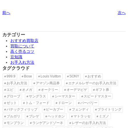
前へ
次へ
カテゴリー
おすすめ買取店
買取について
高く売るコツ
豆知識
お手入れ方法
タグクラウド
999.9
Bose
Louis Vuitton
SONY
おすすめ
お手入れ方法
アマゾン商品券
エナメルレザーのお手入れ方法
エピ
オメガ
オークリー
オーデマピゲ
ギフト券
グローブ
サングラス
シーマスター
スピードマスター
ゼット
トム・フォード
ドローン
バーバリー
パテックフィリップ
ピーカブー
フェンディ
ブライトリング
ブルガリ
ブレゲ
ヘッドホン
マトラッセ
ミズノ
モンブラン
ランゲアンドゾーネ
レザーのお手入れ方法