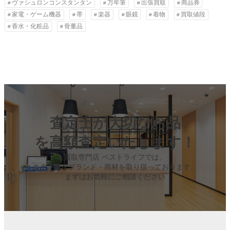
ヴァシュロンコンスタンタン
万年筆
出張買取
商品券
家電・ゲーム機器
帯
楽器
眼鏡
着物
買取値段
香水・化粧品
骨董品
査定士が大切なお品
を高額査定いたします！
買取専門店 ベストライフでは、
さまざまなブランド・商材を取り扱っております。
まずはお気軽にご相談ください