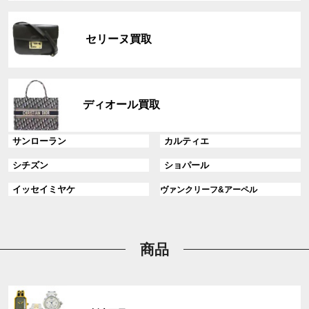
リ
グ
ン
ル
ク
セリーヌ買取
ー
プ
リ
グ
ン
ル
ディオール買取
ク
ー
プ
グ
グ
サンローラン
カルティエ
リ
ル
ル
ン
グ
グ
シチズン
ショパール
ー
ー
ク
ル
ル
プ
プ
グ
グ
イッセイミヤケ
ヴァンクリーフ&アーペル
ー
ー
リ
リ
ル
ル
プ
プ
ン
ン
ー
ー
リ
リ
ク
ク
プ
プ
ン
ン
リ
リ
商品
ク
ク
ン
ン
ク
ク
グ
ル