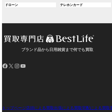
ル
ル
プ
プ
ン
グ
ン
グ
ドローン
テレホンカード
ー
ー
リ
リ
ク
ル
ク
ル
プ
プ
ン
ン
ー
ー
リ
リ
ク
ク
プ
プ
ン
ン
リ
リ
ク
ク
ン
ン
ク
ク
ブランド品から日用雑貨まで何でも買取
Facebook
X
Instagram
YouTube
トップページ
店頭による買取
出張による買取
宅配による買取