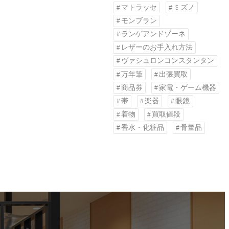
マトラッセ
ミズノ
モンブラン
ランゲアンドゾーネ
レザーのお手入れ方法
ヴァシュロンコンスタンタン
万年筆
出張買取
商品券
家電・ゲーム機器
帯
楽器
眼鏡
着物
買取値段
香水・化粧品
骨董品