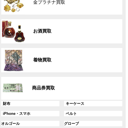
金プラチナ買取
ー
プ
リ
グ
ン
ル
ク
お酒買取
ー
プ
リ
グ
ン
ル
ク
着物買取
ー
プ
リ
グ
ン
ル
ク
商品券買取
ー
プ
リ
グ
グ
財布
キーケース
ン
ル
ル
グ
グ
iPhone・スマホ
ベルト
ク
ー
ー
ル
ル
プ
プ
グ
グ
オルゴール
グローブ
ー
ー
リ
リ