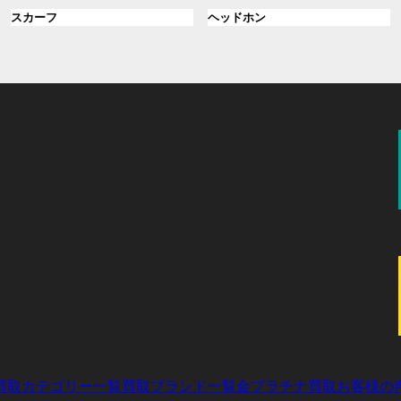
ル
ル
プ
プ
ン
グ
ン
グ
スカーフ
ヘッドホン
ー
ー
リ
リ
ク
ル
ク
ル
プ
プ
ン
ン
ー
ー
リ
リ
ク
ク
プ
プ
ン
ン
リ
リ
ク
ク
ン
ン
ク
ク
買取カテゴリー一覧
買取ブランド一覧
金プラチナ買取
お客様の