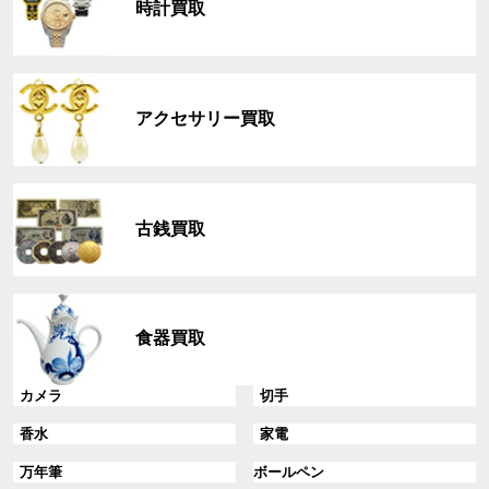
時計買取
ー
プ
リ
グ
ン
ル
ク
アクセサリー買取
ー
プ
リ
グ
ン
ル
ク
古銭買取
ー
プ
リ
グ
ン
ル
ク
食器買取
ー
プ
リ
グ
グ
カメラ
切手
ン
ル
ル
グ
グ
香水
家電
ク
ー
ー
ル
ル
プ
プ
グ
グ
万年筆
ボールペン
ー
ー
リ
リ