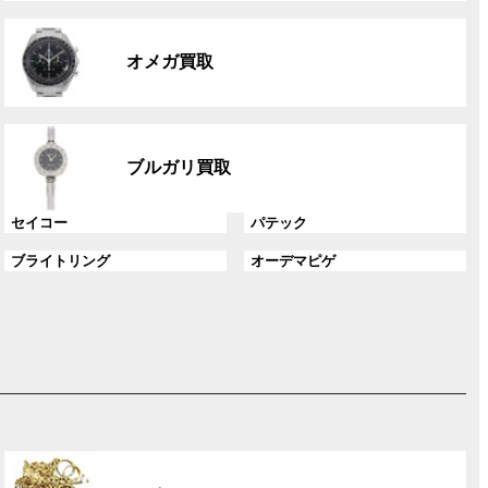
リ
グ
ン
ル
ク
オメガ買取
ー
プ
リ
グ
ン
ル
ク
ブルガリ買取
ー
プ
グ
グ
セイコー
パテック
リ
ル
ル
ン
グ
グ
ブライトリング
オーデマピゲ
ー
ー
ク
ル
ル
プ
プ
ー
ー
リ
リ
プ
プ
ン
ン
リ
リ
ク
ク
ン
ン
ク
ク
グ
ル