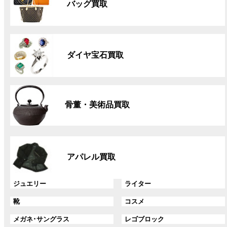
バッグ買取
ー
プ
リ
グ
ン
ル
ク
ダイヤ宝石買取
ー
プ
リ
グ
ン
ル
ク
骨董・美術品買取
ー
プ
リ
グ
ン
ル
ク
アパレル買取
ー
プ
リ
グ
グ
ジュエリー
ライター
ン
ル
ル
グ
グ
靴
コスメ
ク
ー
ー
ル
ル
プ
プ
グ
グ
メガネ･サングラス
レゴブロック
ー
ー
リ
リ