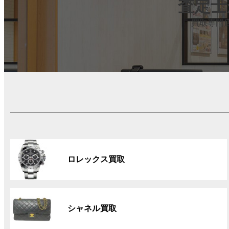
査定士
買取専門
グ
ル
ロレックス買取
ー
プ
リ
グ
ン
ル
ク
シャネル買取
ー
プ