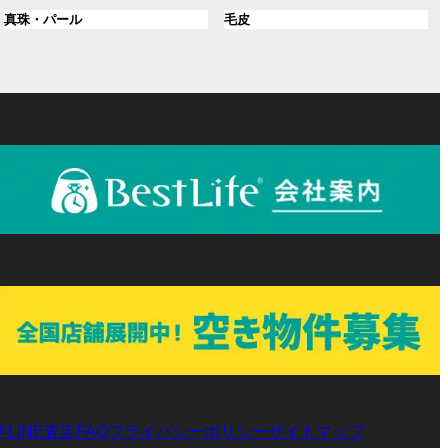
ル
ル
プ
プ
ン
グ
ン
グ
真珠・パール
毛皮
ー
ー
リ
リ
ク
ル
ク
ル
プ
プ
ン
ン
ー
ー
リ
リ
ク
ク
プ
プ
ン
ン
リ
リ
ク
ク
ン
ン
ク
ク
声
LINE査定
プライバシーポリシー
サイトマップ
FAQ