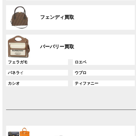
リ
グ
ン
ル
ク
フェンディ買取
ー
プ
リ
グ
ン
ル
ク
バーバリー買取
ー
プ
グ
グ
フェラガモ
ロエベ
リ
ル
ル
ン
グ
グ
パネラ
イ
ウブロ
ー
ー
ク
ル
ル
プ
プ
グ
グ
カシオ
ティファニー
ー
ー
リ
リ
ル
ル
プ
プ
ン
ン
ー
ー
リ
リ
ク
ク
プ
プ
ン
ン
リ
リ
ク
ク
ン
ン
ク
ク
グ
ル