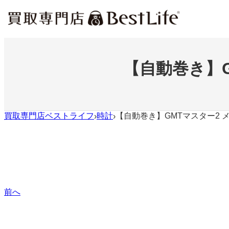
内
容
を
ス
キ
ッ
【自動巻き】G
プ
買取専門店ベストライフ
時計
【自動巻き】GMTマスター2 メン
›
›
前へ