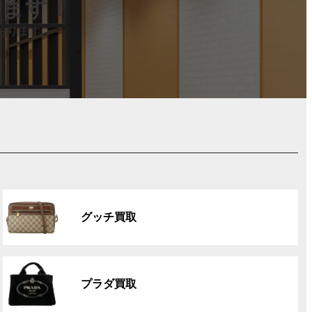
します！
おります。
グ
ル
グッチ買取
ー
プ
リ
グ
ン
ル
ク
プラダ買取
ー
プ