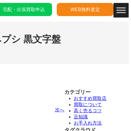
宅配・出張買取申込
WEB無料査定
プシ 黒文字盤
カテゴリー
おすすめ買取店
買取について
次へ
高く売るコツ
豆知識
お手入れ方法
タグクラウド