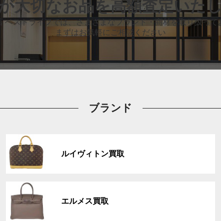
が大切なお品
を高額査定いた
店 ベストライフでは、
さまざまなブランド・商材を取り扱って
まずはお気軽にご相談ください
ブランド
グ
ル
ルイヴィトン買取
ー
プ
リ
グ
ン
ル
ク
エルメス買取
ー
プ