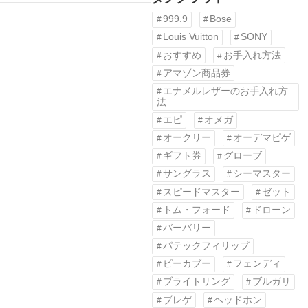
999.9
Bose
Louis Vuitton
SONY
おすすめ
お手入れ方法
アマゾン商品券
エナメルレザーのお手入れ方
法
エピ
オメガ
オークリー
オーデマピゲ
ギフト券
グローブ
サングラス
シーマスター
スピードマスター
ゼット
トム・フォード
ドローン
バーバリー
パテックフィリップ
ピーカブー
フェンディ
ブライトリング
ブルガリ
ブレゲ
ヘッドホン