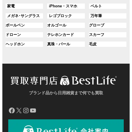
ル
ル
ル
プ
プ
プ
ン
ン
ン
グ
グ
グ
家電
iPhone・スマホ
ベルト
ー
ー
ー
リ
リ
リ
ク
ク
ク
ル
ル
ル
プ
プ
プ
ン
ン
ン
グ
グ
グ
メガネ･サングラス
レゴブロック
万年筆
ー
ー
ー
リ
リ
リ
ク
ク
ク
ル
ル
ル
プ
プ
プ
ン
ン
ン
グ
グ
グ
ボールペン
オルゴール
グローブ
ー
ー
ー
リ
リ
リ
ク
ク
ク
ル
ル
ル
プ
プ
プ
ン
ン
ン
グ
グ
グ
ドローン
テレホンカード
スカーフ
ー
ー
ー
リ
リ
リ
ク
ク
ク
ル
ル
ル
プ
プ
プ
ン
ン
ン
グ
グ
グ
ヘッドホン
真珠・パール
毛皮
ー
ー
ー
リ
リ
リ
ク
ク
ク
ル
ル
ル
プ
プ
プ
ン
ン
ン
ー
ー
ー
リ
リ
リ
ク
ク
ク
プ
プ
プ
ン
ン
ン
リ
リ
リ
ク
ク
ク
ン
ン
ン
ク
ク
ク
ブランド品から日用雑貨まで何でも買取
Facebook
X
Instagram
YouTube