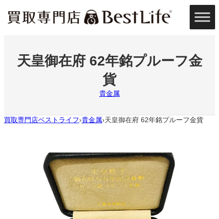
内
容
を
ス
キ
ッ
天皇御在府 62年銘プルーフ金
プ
貨
貴金属
買取専門店ベストライフ
貴金属
天皇御在府 62年銘プルーフ金貨
›
›