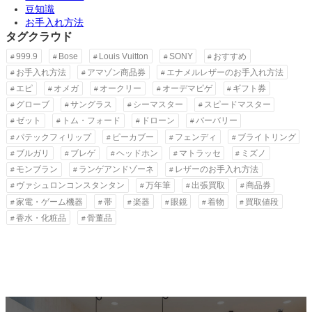
豆知識
お手入れ方法
タグクラウド
999.9
Bose
Louis Vuitton
SONY
おすすめ
お手入れ方法
アマゾン商品券
エナメルレザーのお手入れ方法
エピ
オメガ
オークリー
オーデマピゲ
ギフト券
グローブ
サングラス
シーマスター
スピードマスター
ゼット
トム・フォード
ドローン
バーバリー
パテックフィリップ
ピーカブー
フェンディ
ブライトリング
ブルガリ
ブレゲ
ヘッドホン
マトラッセ
ミズノ
モンブラン
ランゲアンドゾーネ
レザーのお手入れ方法
ヴァシュロンコンスタンタン
万年筆
出張買取
商品券
家電・ゲーム機器
帯
楽器
眼鏡
着物
買取値段
香水・化粧品
骨董品