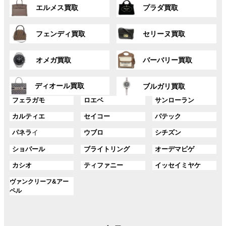
グ
グ
プ
プ
ク
ク
エルメス買取
プラダ買取
ル
ル
リ
リ
ー
ー
ン
ン
グ
グ
プ
プ
ク
ク
フェンディ買取
セリーヌ買取
ル
ル
リ
リ
ー
ー
ン
ン
グ
グ
プ
プ
ク
ク
オメガ買取
バーバリー買取
ル
ル
リ
リ
ー
ー
ン
ン
グ
グ
プ
プ
ディオール買取
ク
ク
ブルガリ買取
ル
ル
リ
リ
グ
グ
グ
ー
ー
フェラガモ
ロエベ
サンローラン
ン
ン
ル
ル
ル
プ
プ
ク
ク
グ
グ
グ
カルティエ
セイコー
パテック
ー
ー
ー
リ
リ
ル
ル
ル
プ
プ
プ
ン
ン
グ
グ
グ
パネラ
イ
ウブロ
シチズン
ー
ー
ー
リ
リ
リ
ク
ク
ル
ル
ル
プ
プ
プ
ン
ン
ン
グ
グ
グ
ショパール
ブライトリング
オーデマピゲ
ー
ー
ー
リ
リ
リ
ク
ク
ク
ル
ル
ル
プ
プ
プ
ン
ン
ン
グ
グ
グ
カシオ
ティファニー
イッセイミヤケ
ー
ー
ー
リ
リ
リ
ク
ク
ク
ル
ル
ル
プ
プ
プ
ン
ン
ン
グ
ヴァンクリーフ&アー
ー
ー
ー
リ
リ
リ
ク
ク
ク
ル
ペル
プ
プ
プ
ン
ン
ン
ー
リ
リ
リ
ク
ク
ク
プ
ン
ン
ン
リ
ク
ク
ク