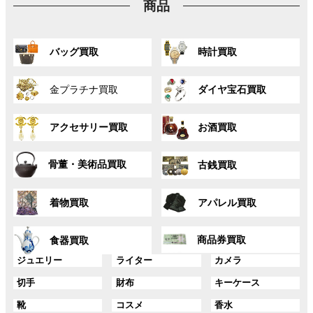
商品
ン
ク
グ
グ
バッグ買取
時計買取
ル
ル
ー
ー
グ
グ
プ
プ
金プラチナ買取
ダイヤ宝石買取
ル
ル
リ
リ
ー
ー
ン
ン
グ
グ
プ
プ
ク
ク
アクセサリー買取
お酒買取
ル
ル
リ
リ
ー
ー
ン
ン
グ
グ
プ
プ
ク
ク
骨董・美術品買取
古銭買取
ル
ル
リ
リ
ー
ー
ン
ン
グ
グ
プ
プ
ク
ク
着物買取
アパレル買取
ル
ル
リ
リ
ー
ー
ン
ン
グ
グ
プ
プ
ク
ク
商品券買取
食器買取
ル
ル
リ
リ
ー
ー
グ
グ
グ
ジュエリー
ライター
カメラ
ン
ン
プ
プ
ル
ル
ル
ク
ク
グ
グ
グ
切手
財布
キーケース
リ
リ
ー
ー
ー
ル
ル
ル
ン
ン
プ
プ
プ
グ
グ
グ
靴
コスメ
香水
ー
ー
ー
ク
ク
リ
リ
リ