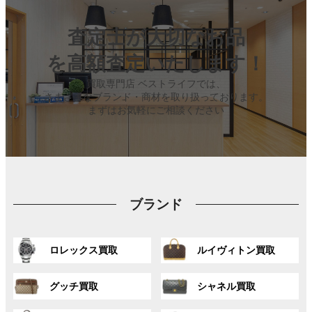
査定士が大切なお品
を高額査定いたします！
買取専門店 ベストライフでは、
さまざまなブランド・商材を取り扱っております。
まずはお気軽にご相談ください
ブランド
グ
グ
ロレックス買取
ルイヴィトン買取
ル
ル
ー
ー
グ
グ
プ
プ
グッチ買取
シャネル買取
ル
ル
リ
リ
ー
ー
ン
ン