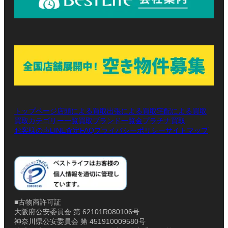
トップページ
店頭による買取
出張による買取
宅配による買取
買取カテゴリー一覧
買取ブランド一覧
金プラチナ買取
お客様の声
LINE査定
プライバシーポリシー
サイトマップ
FAQ
■古物商許可証
大阪府公安委員会 第 62101R080106号
神奈川県公安委員会 第 451910009580号