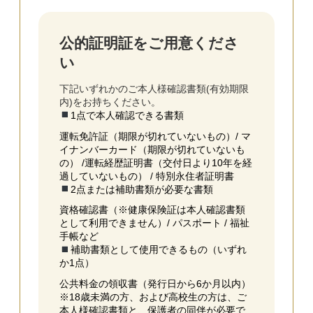
公的証明証をご⽤意くださ
い
下記いずれかのご本⼈様確認書類(有効期限
内)をお持ちください。
1点で本人確認できる書類
運転免許証（期限が切れていないもの）/ マ
イナンバーカード（期限が切れていないも
の） /運転経歴証明書（交付日より10年を経
過していないもの） / 特別永住者証明書
2点または補助書類が必要な書類
資格確認書（※健康保険証は本人確認書類
として利用できません）/ パスポート / 福祉
手帳など
補助書類として使用できるもの（いずれ
か1点）
公共料金の領収書（発行日から6か月以内）
※18歳未満の方、および高校生の方は、ご
本⼈様確認書類と、保護者の同伴が必要で