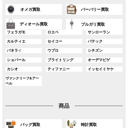
ー
ー
ン
ン
グ
グ
プ
プ
ク
ク
オメガ買取
バーバリー買取
ル
ル
リ
リ
ー
ー
ン
ン
グ
グ
プ
プ
ディオール買取
ク
ク
ブルガリ買取
ル
ル
リ
リ
グ
グ
グ
ー
ー
フェラガモ
ロエベ
サンローラン
ン
ン
ル
ル
ル
プ
プ
ク
ク
グ
グ
グ
カルティエ
セイコー
パテック
ー
ー
ー
リ
リ
ル
ル
ル
プ
プ
プ
ン
ン
グ
グ
グ
パネラ
イ
ウブロ
シチズン
ー
ー
ー
リ
リ
リ
ク
ク
ル
ル
ル
プ
プ
プ
ン
ン
ン
グ
グ
グ
ショパール
ブライトリング
オーデマピゲ
ー
ー
ー
リ
リ
リ
ク
ク
ク
ル
ル
ル
プ
プ
プ
ン
ン
ン
グ
グ
グ
カシオ
ティファニー
イッセイミヤケ
ー
ー
ー
リ
リ
リ
ク
ク
ク
ル
ル
ル
プ
プ
プ
ン
ン
ン
グ
ヴァンクリーフ&アー
ー
ー
ー
リ
リ
リ
ク
ク
ク
ル
ペル
プ
プ
プ
ン
ン
ン
ー
リ
リ
リ
ク
ク
ク
プ
ン
ン
ン
リ
ク
ク
ク
商品
ン
ク
グ
グ
バッグ買取
時計買取
ル
ル