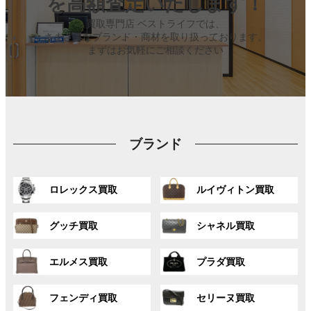
を高額査定いたします！
買取専門店 ベストライフでは、
さまざまなブランド・商材を取り扱っております。
まずはお気軽にご相談ください
ブランド
グ
グ
ロレックス買取
ルイヴィトン買取
ル
ル
ー
ー
グ
グ
プ
プ
グッチ買取
シャネル買取
ル
ル
リ
リ
ー
ー
ン
ン
グ
グ
プ
プ
ク
ク
エルメス買取
プラダ買取
ル
ル
リ
リ
ー
ー
ン
ン
グ
グ
プ
プ
ク
ク
フェンディ買取
セリーヌ買取
ル
ル
リ
リ