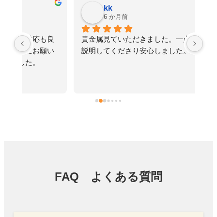
kk
6 か月前
良
貴金属見ていただきました。一点一点丁寧に
予
い
説明してくださり安心しました。
FAQ よくある質問