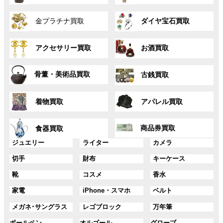
ー
ー
グ
グ
プ
プ
金プラチナ買取
ダイヤ宝石買取
ル
ル
リ
リ
ー
ー
ン
ン
グ
グ
プ
プ
ク
ク
アクセサリー買取
お酒買取
ル
ル
リ
リ
ー
ー
ン
ン
グ
グ
プ
プ
ク
ク
骨董・美術品買取
古銭買取
ル
ル
リ
リ
ー
ー
ン
ン
グ
グ
プ
プ
ク
ク
着物買取
アパレル買取
ル
ル
リ
リ
ー
ー
ン
ン
グ
グ
プ
プ
ク
ク
商品券買取
食器買取
ル
ル
リ
リ
ー
ー
グ
グ
グ
ジュエリー
ライター
カメラ
ン
ン
プ
プ
ル
ル
ル
ク
ク
グ
グ
グ
切手
財布
キーケース
リ
リ
ー
ー
ー
ル
ル
ル
ン
ン
プ
プ
プ
グ
グ
グ
靴
コスメ
香水
ー
ー
ー
ク
ク
リ
リ
リ
ル
ル
ル
プ
プ
プ
ン
ン
ン
グ
グ
グ
家電
iPhone・スマホ
ベルト
ー
ー
ー
リ
リ
リ
ク
ク
ク
ル
ル
ル
プ
プ
プ
ン
ン
ン
グ
グ
グ
メガネ･サングラス
レゴブロック
万年筆
ー
ー
ー
リ
リ
リ
ク
ク
ク
ル
ル
ル
プ
プ
プ
ン
ン
ン
グ
グ
グ
ボールペン
オルゴール
グローブ