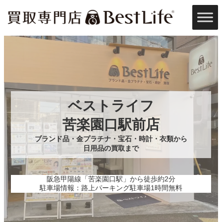
内
容
を
ス
キ
ッ
プ
ベストライフ
苦楽園口駅前店
ブランド品・金プラチナ・宝石・時計・衣類から
日用品の買取まで
阪急甲陽線「苦楽園口駅」から徒歩約2分
駐車場情報：路上パーキング駐車場1時間無料