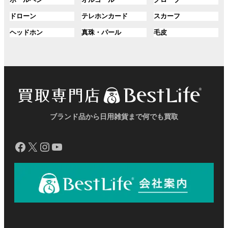
ー
ー
ー
リ
リ
リ
ク
ク
ク
ル
ル
ル
プ
プ
プ
ン
ン
ン
グ
グ
グ
ドローン
テレホンカード
スカーフ
ー
ー
ー
リ
リ
リ
ク
ク
ク
ル
ル
ル
プ
プ
プ
ン
ン
ン
グ
グ
グ
ヘッドホン
真珠・パール
毛皮
ー
ー
ー
リ
リ
リ
ク
ク
ク
ル
ル
ル
プ
プ
プ
ン
ン
ン
ー
ー
ー
リ
リ
リ
ク
ク
ク
プ
プ
プ
ン
ン
ン
リ
リ
リ
ク
ク
ク
ン
ン
ン
ク
ク
ク
ブランド品から日用雑貨まで何でも買取
Facebook
X
Instagram
YouTube