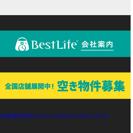
プ
プ
ン
ン
ー
ー
リ
リ
ク
ク
プ
プ
ン
ン
リ
リ
ク
ク
ン
ン
ク
ク
声
LINE査定
プライバシーポリシー
サイトマップ
FAQ