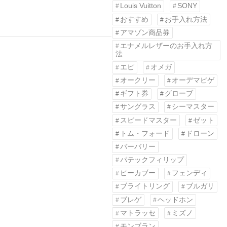
Louis Vuitton
SONY
おすすめ
お手入れ方法
アマゾン商品券
エナメルレザーのお手入れ方
法
エピ
オメガ
オークリー
オーデマピゲ
ギフト券
グローブ
サングラス
シーマスター
スピードマスター
ゼット
トム・フォード
ドローン
バーバリー
パテックフィリップ
ピーカブー
フェンディ
ブライトリング
ブルガリ
ブレゲ
ヘッドホン
マトラッセ
ミズノ
モンブラン