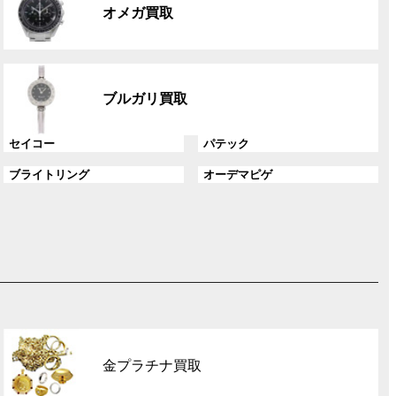
ル
ク
オメガ買取
ー
プ
リ
グ
ン
ル
ク
ブルガリ買取
ー
プ
グ
グ
セイコー
パテック
リ
ル
ル
ン
グ
グ
ブライトリング
オーデマピゲ
ー
ー
ク
ル
ル
プ
プ
ー
ー
リ
リ
プ
プ
ン
ン
リ
リ
ク
ク
ン
ン
ク
ク
グ
ル
金プラチナ買取
ー
プ