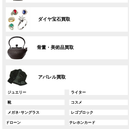
リ
グ
ン
ル
ク
ダイヤ宝石買取
ー
プ
リ
グ
ン
ル
ク
骨董・美術品買取
ー
プ
リ
グ
ン
ル
ク
アパレル買取
ー
プ
リ
グ
グ
ジュエリー
ライター
ン
ル
ル
グ
グ
靴
コスメ
ク
ー
ー
ル
ル
プ
プ
グ
グ
メガネ･サングラス
レゴブロック
ー
ー
リ
リ
ル
ル
プ
プ
ン
グ
ン
グ
ドローン
テレホンカード
ー
ー
リ
リ
ク
ル
ク
ル