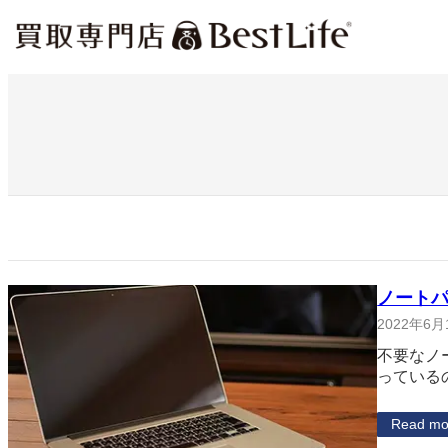
内
容
を
ス
キ
ッ
プ
ノート
2022年6月
不要なノ
っている
Read mo