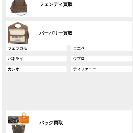
ル
ク
フェンディ買取
ー
プ
リ
グ
ン
ル
ク
バーバリー買取
ー
プ
グ
グ
フェラガモ
ロエベ
リ
ル
ル
ン
グ
グ
パネラ
イ
ウブロ
ー
ー
ク
ル
ル
プ
プ
グ
グ
カシオ
ティファニー
ー
ー
リ
リ
ル
ル
プ
プ
ン
ン
ー
ー
リ
リ
ク
ク
プ
プ
ン
ン
リ
リ
ク
ク
ン
ン
ク
ク
グ
ル
バッグ買取
ー
プ