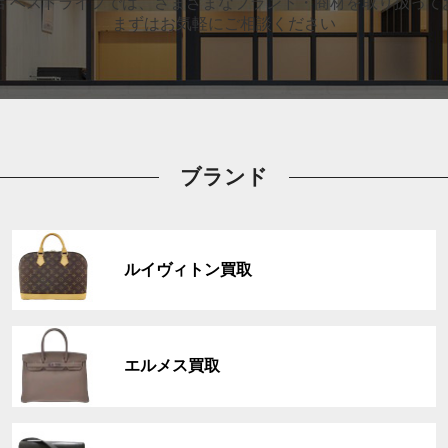
店 ベストライフでは、
さまざまなブランド・商材を取り扱って
まずはお気軽にご相談ください
ブランド
グ
ル
ルイヴィトン買取
ー
プ
リ
グ
ン
ル
ク
エルメス買取
ー
プ
リ
グ
ン