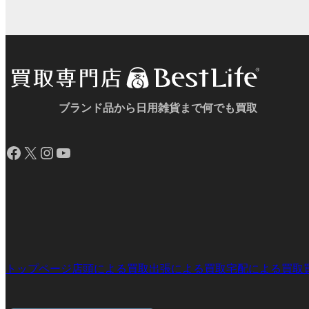
プ
プ
ン
ン
ー
ー
リ
リ
ク
ク
プ
プ
ン
ン
リ
リ
ク
ク
ン
ン
ク
ク
ブランド品から日用雑貨まで何でも買取
Facebook
X
Instagram
YouTube
トップページ
店頭による買取
出張による買取
宅配による買取