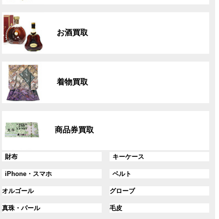
リ
グ
ン
ル
ク
お酒買取
ー
プ
リ
グ
ン
ル
ク
着物買取
ー
プ
リ
グ
ン
ル
ク
商品券買取
ー
プ
リ
グ
グ
財布
キーケース
ン
ル
ル
グ
グ
iPhone・スマホ
ベルト
ク
ー
ー
ル
ル
プ
プ
グ
グ
オルゴール
グローブ
ー
ー
リ
リ
ル
ル
プ
プ
ン
グ
ン
グ
真珠・パール
毛皮
ー
ー
リ
リ
ク
ル
ク
ル