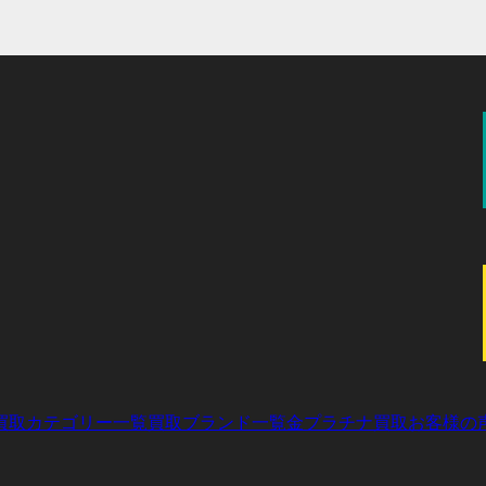
プ
プ
ン
ン
ー
ー
リ
リ
ク
ク
プ
プ
ン
ン
リ
リ
ク
ク
ン
ン
ク
ク
買取カテゴリー一覧
買取ブランド一覧
金プラチナ買取
お客様の