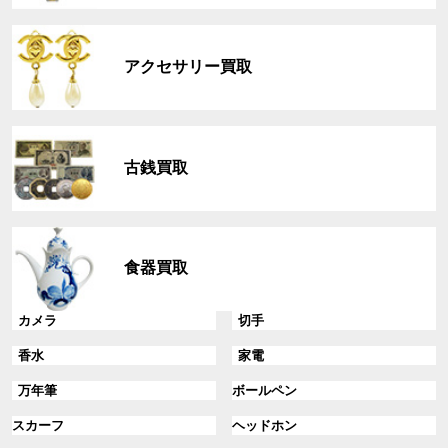
リ
グ
ン
ル
ク
アクセサリー買取
ー
プ
リ
グ
ン
ル
ク
古銭買取
ー
プ
リ
グ
ン
ル
ク
食器買取
ー
プ
リ
グ
グ
カメラ
切手
ン
ル
ル
グ
グ
香水
家電
ク
ー
ー
ル
ル
プ
プ
グ
グ
万年筆
ボールペン
ー
ー
リ
リ
ル
ル
プ
プ
ン
グ
ン
グ
スカーフ
ヘッドホン
ー
ー
リ
リ
ク
ル
ク
ル