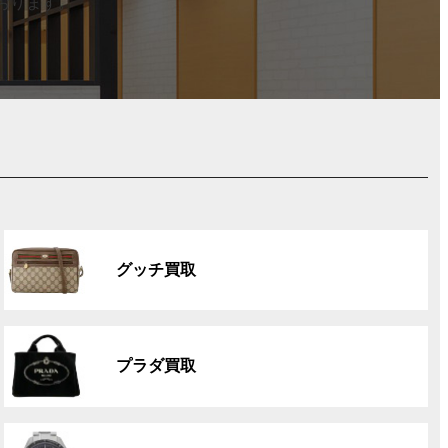
おります。
グ
ル
グッチ買取
ー
プ
リ
グ
ン
ル
ク
プラダ買取
ー
プ
リ
グ
ン