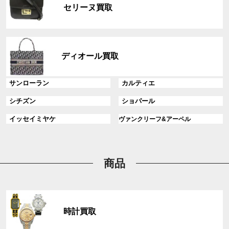
ル
ク
セリーヌ買取
ー
プ
リ
グ
ン
ル
ディオール買取
ク
ー
プ
グ
グ
サンローラン
カルティエ
リ
ル
ル
ン
グ
グ
シチズン
ショパール
ー
ー
ク
ル
ル
プ
プ
グ
グ
イッセイミヤケ
ヴァンクリーフ&アーペル
ー
ー
リ
リ
ル
ル
プ
プ
ン
ン
ー
ー
リ
リ
ク
ク
プ
プ
ン
ン
リ
リ
商品
ク
ク
ン
ン
ク
ク
グ
ル
時計買取
ー
プ