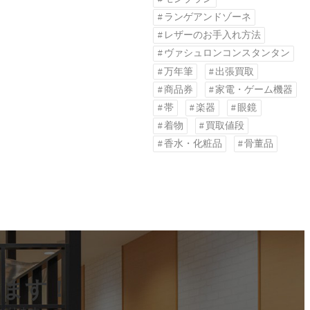
ランゲアンドゾーネ
レザーのお手入れ方法
ヴァシュロンコンスタンタン
万年筆
出張買取
商品券
家電・ゲーム機器
帯
楽器
眼鏡
着物
買取値段
香水・化粧品
骨董品
します！