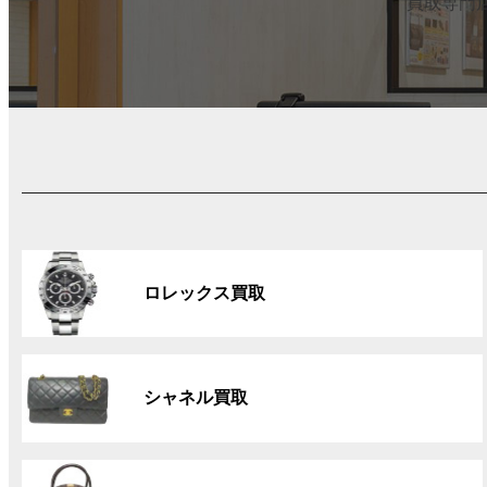
買取専門
グ
ル
ロレックス買取
ー
プ
リ
グ
ン
ル
ク
シャネル買取
ー
プ
リ
グ
ン