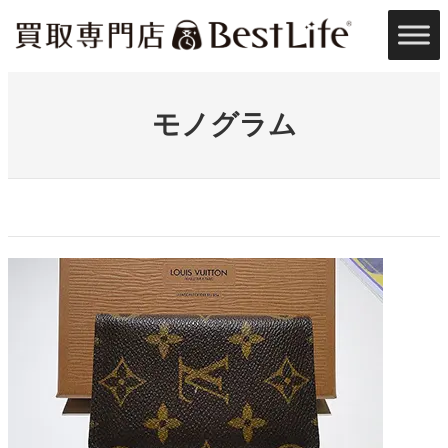
内
容
を
ス
キ
ッ
モノグラム
プ