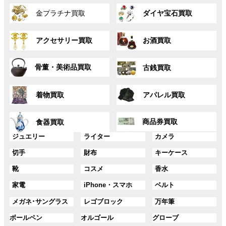
グ
グ
プ
プ
金プラチナ買取
ダイヤ宝石買取
ル
ル
リ
リ
ー
ー
ン
ン
グ
グ
プ
プ
ク
ク
アクセサリー買取
お酒買取
ル
ル
リ
リ
ー
ー
ン
ン
グ
グ
プ
プ
ク
ク
骨董・美術品買取
古銭買取
ル
ル
リ
リ
ー
ー
ン
ン
グ
グ
プ
プ
ク
ク
着物買取
アパレル買取
ル
ル
リ
リ
ー
ー
ン
ン
グ
グ
プ
プ
ク
ク
商品券買取
食器買取
ル
ル
リ
リ
ー
ー
グ
グ
グ
ジュエリー
ライター
カメラ
ン
ン
プ
プ
ル
ル
ル
ク
ク
グ
グ
グ
切手
財布
キーケース
リ
リ
ー
ー
ー
ル
ル
ル
ン
ン
プ
プ
プ
グ
グ
グ
靴
コスメ
香水
ー
ー
ー
ク
ク
リ
リ
リ
ル
ル
ル
プ
プ
プ
ン
ン
ン
グ
グ
グ
家電
iPhone・スマホ
ベルト
ー
ー
ー
リ
リ
リ
ク
ク
ク
ル
ル
ル
プ
プ
プ
ン
ン
ン
グ
グ
グ
メガネ･サングラス
レゴブロック
万年筆
ー
ー
ー
リ
リ
リ
ク
ク
ク
ル
ル
ル
プ
プ
プ
ン
ン
ン
グ
グ
グ
ボールペン
オルゴール
グローブ
ー
ー
ー
リ
リ
リ