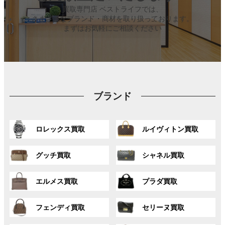
買取専門店 ベストライフでは、
さまざまなブランド・商材を取り扱っております。
まずはお気軽にご相談ください
ブランド
グ
グ
ロレックス買取
ルイヴィトン買取
ル
ル
ー
ー
グ
グ
プ
プ
グッチ買取
シャネル買取
ル
ル
リ
リ
ー
ー
ン
ン
グ
グ
プ
プ
ク
ク
エルメス買取
プラダ買取
ル
ル
リ
リ
ー
ー
ン
ン
グ
グ
プ
プ
ク
ク
フェンディ買取
セリーヌ買取
ル
ル
リ
リ
ー
ー
ン
ン