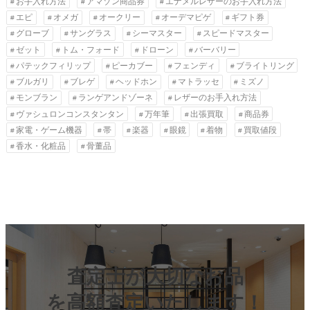
お手入れ方法
アマゾン商品券
エナメルレザーのお手入れ方法
エピ
オメガ
オークリー
オーデマピゲ
ギフト券
グローブ
サングラス
シーマスター
スピードマスター
ゼット
トム・フォード
ドローン
バーバリー
パテックフィリップ
ピーカブー
フェンディ
ブライトリング
ブルガリ
ブレゲ
ヘッドホン
マトラッセ
ミズノ
モンブラン
ランゲアンドゾーネ
レザーのお手入れ方法
ヴァシュロンコンスタンタン
万年筆
出張買取
商品券
家電・ゲーム機器
帯
楽器
眼鏡
着物
買取値段
香水・化粧品
骨董品
査定士が大切なお品
を高額査定いたします！