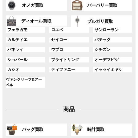
グ
グ
プ
プ
ク
ク
オメガ買取
バーバリー買取
ル
ル
リ
リ
ー
ー
ン
ン
グ
グ
プ
プ
ディオール買取
ク
ク
ブルガリ買取
ル
ル
リ
リ
グ
グ
グ
ー
ー
フェラガモ
ロエベ
サンローラン
ン
ン
ル
ル
ル
プ
プ
ク
ク
グ
グ
グ
カルティエ
セイコー
パテック
ー
ー
ー
リ
リ
ル
ル
ル
プ
プ
プ
ン
ン
グ
グ
グ
パネラ
イ
ウブロ
シチズン
ー
ー
ー
リ
リ
リ
ク
ク
ル
ル
ル
プ
プ
プ
ン
ン
ン
グ
グ
グ
ショパール
ブライトリング
オーデマピゲ
ー
ー
ー
リ
リ
リ
ク
ク
ク
ル
ル
ル
プ
プ
プ
ン
ン
ン
グ
グ
グ
カシオ
ティファニー
イッセイミヤケ
ー
ー
ー
リ
リ
リ
ク
ク
ク
ル
ル
ル
プ
プ
プ
ン
ン
ン
グ
ヴァンクリーフ&アー
ー
ー
ー
リ
リ
リ
ク
ク
ク
ル
ペル
プ
プ
プ
ン
ン
ン
ー
リ
リ
リ
ク
ク
ク
プ
ン
ン
ン
リ
ク
ク
ク
商品
ン
ク
グ
グ
バッグ買取
時計買取
ル
ル
ー
ー