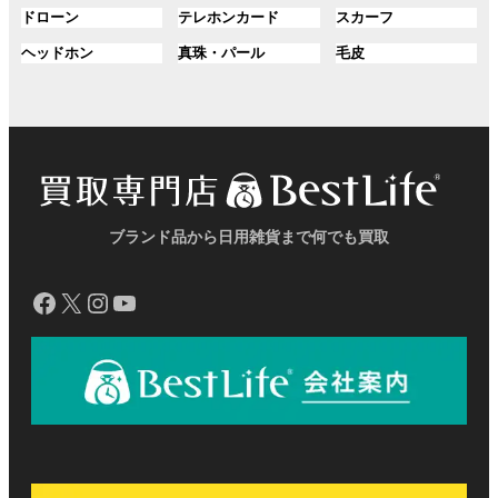
ク
ク
ク
ル
ル
ル
プ
プ
プ
ン
ン
ン
グ
グ
グ
ドローン
テレホンカード
スカーフ
ー
ー
ー
リ
リ
リ
ク
ク
ク
ル
ル
ル
プ
プ
プ
ン
ン
ン
グ
グ
グ
ヘッドホン
真珠・パール
毛皮
ー
ー
ー
リ
リ
リ
ク
ク
ク
ル
ル
ル
プ
プ
プ
ン
ン
ン
ー
ー
ー
リ
リ
リ
ク
ク
ク
プ
プ
プ
ン
ン
ン
リ
リ
リ
ク
ク
ク
ン
ン
ン
ク
ク
ク
ブランド品から日用雑貨まで何でも買取
Facebook
X
Instagram
YouTube