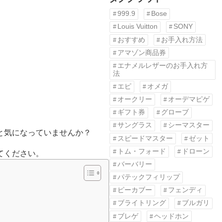
999.9
Bose
Louis Vuitton
SONY
おすすめ
お手入れ方法
アマゾン商品券
エナメルレザーのお手入れ方
法
エピ
オメガ
オークリー
オーデマピゲ
ギフト券
グローブ
サングラス
シーマスター
と気になっていませんか？
スピードマスター
ゼット
トム・フォード
ドローン
てください。
バーバリー
パテックフィリップ
ピーカブー
フェンディ
ブライトリング
ブルガリ
ブレゲ
ヘッドホン