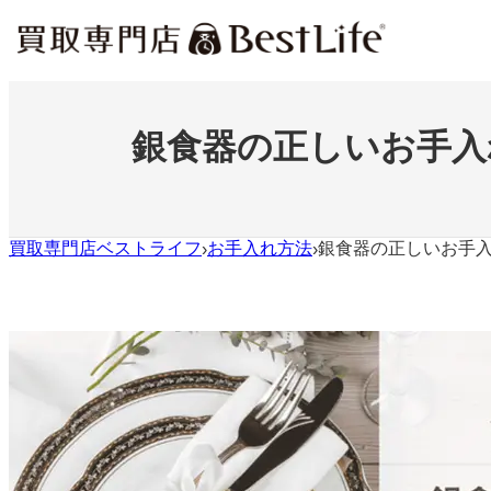
内
容
を
ス
キ
ッ
銀食器の正しいお手入
プ
買取専門店ベストライフ
お手入れ方法
銀食器の正しいお手
›
›