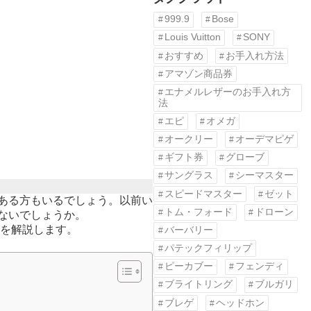
999.9
Bose
Louis Vuitton
SONY
おすすめ
お手入れ方法
アマゾン商品券
エナメルレザーのお手入れ方
法
エピ
オメガ
オークリー
オーデマピゲ
ギフト券
グローブ
サングラス
シーマスター
スピードマスター
ゼット
ある方もいるでしょう。以前い
トム・フォード
ドローン
ないでしょうか。
報を解説します。
バーバリー
パテックフィリップ
ピーカブー
フェンディ
ブライトリング
ブルガリ
ブレゲ
ヘッドホン