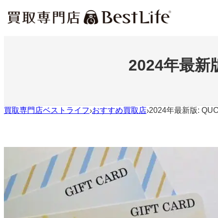
内
容
を
ス
キ
ッ
2024年最新
プ
買取専門店ベストライフ
おすすめ買取店
2024年最新版: 
›
›