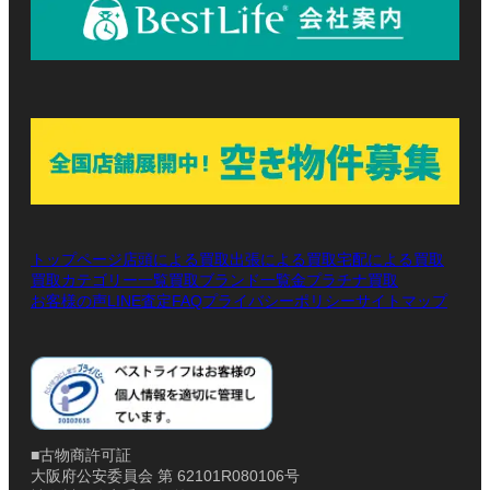
トップページ
店頭による買取
出張による買取
宅配による買取
買取カテゴリー一覧
買取ブランド一覧
金プラチナ買取
お客様の声
LINE査定
プライバシーポリシー
サイトマップ
FAQ
■古物商許可証
大阪府公安委員会 第 62101R080106号