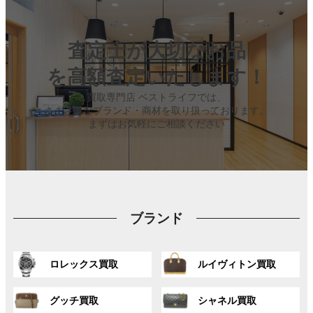
査定士が大切なお品
を高額査定いたします！
買取専門店 ベストライフでは、
さまざまなブランド・商材を取り扱っております。
まずはお気軽にご相談ください
ブランド
グ
グ
ロレックス買取
ルイヴィトン買取
ル
ル
ー
ー
グ
グ
プ
プ
グッチ買取
シャネル買取
ル
ル
リ
リ