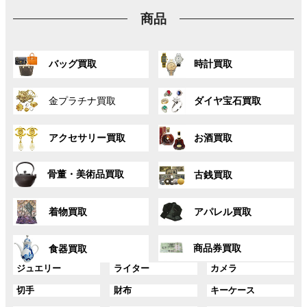
リ
ク
ク
ク
商品
ン
ク
グ
グ
バッグ買取
時計買取
ル
ル
ー
ー
グ
グ
プ
プ
金プラチナ買取
ダイヤ宝石買取
ル
ル
リ
リ
ー
ー
ン
ン
グ
グ
プ
プ
ク
ク
アクセサリー買取
お酒買取
ル
ル
リ
リ
ー
ー
ン
ン
グ
グ
プ
プ
ク
ク
骨董・美術品買取
古銭買取
ル
ル
リ
リ
ー
ー
ン
ン
グ
グ
プ
プ
ク
ク
着物買取
アパレル買取
ル
ル
リ
リ
ー
ー
ン
ン
グ
グ
プ
プ
ク
ク
商品券買取
食器買取
ル
ル
リ
リ
ー
ー
グ
グ
グ
ジュエリー
ライター
カメラ
ン
ン
プ
プ
ル
ル
ル
ク
ク
グ
グ
グ
切手
財布
キーケース
リ
リ
ー
ー
ー
ル
ル
ル
ン
ン
プ
プ
プ