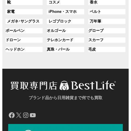
グ
グ
グ
靴
コスメ
香水
ー
ー
ー
ク
ク
リ
リ
リ
ル
ル
ル
プ
プ
プ
ン
ン
ン
グ
グ
グ
家電
iPhone・スマホ
ベルト
ー
ー
ー
リ
リ
リ
ク
ク
ク
ル
ル
ル
プ
プ
プ
ン
ン
ン
グ
グ
グ
メガネ･サングラス
レゴブロック
万年筆
ー
ー
ー
リ
リ
リ
ク
ク
ク
ル
ル
ル
プ
プ
プ
ン
ン
ン
グ
グ
グ
ボールペン
オルゴール
グローブ
ー
ー
ー
リ
リ
リ
ク
ク
ク
ル
ル
ル
プ
プ
プ
ン
ン
ン
グ
グ
グ
ドローン
テレホンカード
スカーフ
ー
ー
ー
リ
リ
リ
ク
ク
ク
ル
ル
ル
プ
プ
プ
ン
ン
ン
グ
グ
グ
ヘッドホン
真珠・パール
毛皮
ー
ー
ー
リ
リ
リ
ク
ク
ク
ル
ル
ル
プ
プ
プ
ン
ン
ン
ー
ー
ー
リ
リ
リ
ク
ク
ク
プ
プ
プ
ン
ン
ン
リ
リ
リ
ク
ク
ク
ン
ン
ン
ク
ク
ク
ブランド品から日用雑貨まで何でも買取
Facebook
X
Instagram
YouTube