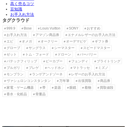
高く売るコツ
豆知識
お手入れ方法
タグクラウド
999.9
Bose
Louis Vuitton
SONY
おすすめ
お手入れ方法
アマゾン商品券
エナメルレザーのお手入れ方法
エピ
オメガ
オークリー
オーデマピゲ
ギフト券
グローブ
サングラス
シーマスター
スピードマスター
ゼット
トム・フォード
ドローン
バーバリー
パテックフィリップ
ピーカブー
フェンディ
ブライトリング
ブルガリ
ブレゲ
ヘッドホン
マトラッセ
ミズノ
モンブラン
ランゲアンドゾーネ
レザーのお手入れ方法
ヴァシュロンコンスタンタン
万年筆
出張買取
商品券
家電・ゲーム機器
帯
楽器
眼鏡
着物
買取値段
香水・化粧品
骨董品