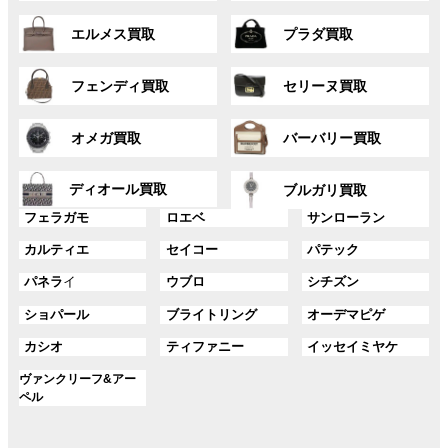
ー
ー
ン
ン
グ
グ
プ
プ
ク
ク
エルメス買取
プラダ買取
ル
ル
リ
リ
ー
ー
ン
ン
グ
グ
プ
プ
ク
ク
フェンディ買取
セリーヌ買取
ル
ル
リ
リ
ー
ー
ン
ン
グ
グ
プ
プ
ク
ク
オメガ買取
バーバリー買取
ル
ル
リ
リ
ー
ー
ン
ン
グ
グ
プ
プ
ディオール買取
ク
ク
ブルガリ買取
ル
ル
リ
リ
グ
グ
グ
ー
ー
フェラガモ
ロエベ
サンローラン
ン
ン
ル
ル
ル
プ
プ
ク
ク
グ
グ
グ
カルティエ
セイコー
パテック
ー
ー
ー
リ
リ
ル
ル
ル
プ
プ
プ
ン
ン
グ
グ
グ
パネラ
イ
ウブロ
シチズン
ー
ー
ー
リ
リ
リ
ク
ク
ル
ル
ル
プ
プ
プ
ン
ン
ン
グ
グ
グ
ショパール
ブライトリング
オーデマピゲ
ー
ー
ー
リ
リ
リ
ク
ク
ク
ル
ル
ル
プ
プ
プ
ン
ン
ン
グ
グ
グ
カシオ
ティファニー
イッセイミヤケ
ー
ー
ー
リ
リ
リ
ク
ク
ク
ル
ル
ル
プ
プ
プ
ン
ン
ン
グ
ヴァンクリーフ&アー
ー
ー
ー
リ
リ
リ
ク
ク
ク
ル
ペル
プ
プ
プ
ン
ン
ン
ー
リ
リ
リ
ク
ク
ク
プ
ン
ン
ン