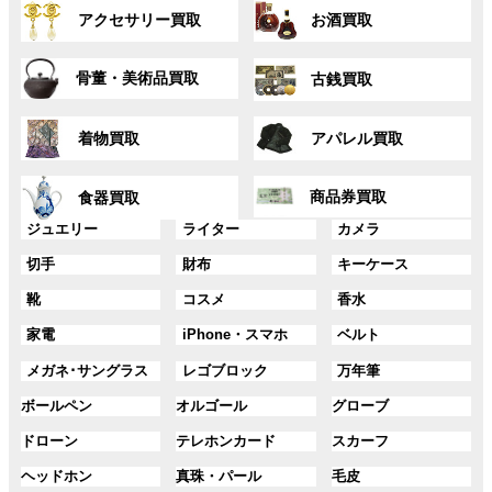
グ
グ
プ
プ
ク
ク
アクセサリー買取
お酒買取
ル
ル
リ
リ
ー
ー
ン
ン
グ
グ
プ
プ
ク
ク
骨董・美術品買取
古銭買取
ル
ル
リ
リ
ー
ー
ン
ン
グ
グ
プ
プ
ク
ク
着物買取
アパレル買取
ル
ル
リ
リ
ー
ー
ン
ン
グ
グ
プ
プ
ク
ク
商品券買取
食器買取
ル
ル
リ
リ
ー
ー
グ
グ
グ
ジュエリー
ライター
カメラ
ン
ン
プ
プ
ル
ル
ル
ク
ク
グ
グ
グ
切手
財布
キーケース
リ
リ
ー
ー
ー
ル
ル
ル
ン
ン
プ
プ
プ
グ
グ
グ
靴
コスメ
香水
ー
ー
ー
ク
ク
リ
リ
リ
ル
ル
ル
プ
プ
プ
ン
ン
ン
グ
グ
グ
家電
iPhone・スマホ
ベルト
ー
ー
ー
リ
リ
リ
ク
ク
ク
ル
ル
ル
プ
プ
プ
ン
ン
ン
グ
グ
グ
メガネ･サングラス
レゴブロック
万年筆
ー
ー
ー
リ
リ
リ
ク
ク
ク
ル
ル
ル
プ
プ
プ
ン
ン
ン
グ
グ
グ
ボールペン
オルゴール
グローブ
ー
ー
ー
リ
リ
リ
ク
ク
ク
ル
ル
ル
プ
プ
プ
ン
ン
ン
グ
グ
グ
ドローン
テレホンカード
スカーフ
ー
ー
ー
リ
リ
リ
ク
ク
ク
ル
ル
ル
プ
プ
プ
ン
ン
ン
グ
グ
グ
ヘッドホン
真珠・パール
毛皮
ー
ー
ー
リ
リ
リ