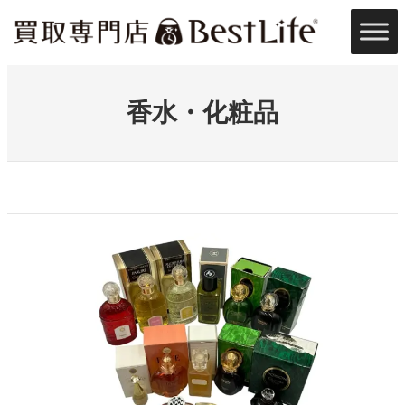
内
容
を
ス
キ
ッ
香水・化粧品
プ