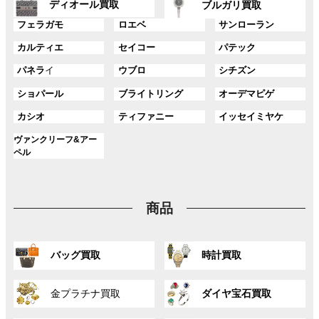
プ
プ
ディオール買取
ク
ク
ブルガリ買取
ル
ル
リ
リ
グ
グ
グ
ー
ー
フェラガモ
ロエベ
サンローラン
ン
ン
ル
ル
ル
プ
プ
ク
ク
グ
グ
グ
カルティエ
セイコー
パテック
ー
ー
ー
リ
リ
ル
ル
ル
プ
プ
プ
ン
ン
グ
グ
グ
パネラ
イ
ウブロ
シチズン
ー
ー
ー
リ
リ
リ
ク
ク
ル
ル
ル
プ
プ
プ
ン
ン
ン
グ
グ
グ
ショパール
ブライトリング
オーデマピゲ
ー
ー
ー
リ
リ
リ
ク
ク
ク
ル
ル
ル
プ
プ
プ
ン
ン
ン
グ
グ
グ
カシオ
ティファニー
イッセイミヤケ
ー
ー
ー
リ
リ
リ
ク
ク
ク
ル
ル
ル
プ
プ
プ
ン
ン
ン
グ
ヴァンクリーフ&アー
ー
ー
ー
リ
リ
リ
ク
ク
ク
ル
ペル
プ
プ
プ
ン
ン
ン
ー
リ
リ
リ
ク
ク
ク
プ
ン
ン
ン
リ
ク
ク
ク
商品
ン
ク
グ
グ
バッグ買取
時計買取
ル
ル
ー
ー
グ
グ
プ
プ
金プラチナ買取
ダイヤ宝石買取
ル
ル
リ
リ
ー
ー
ン
ン