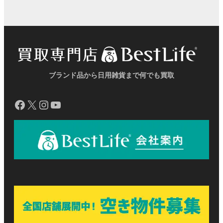
ク
ク
ク
ル
ル
ル
プ
プ
プ
ン
ン
ン
ー
ー
ー
リ
リ
リ
ク
ク
ク
プ
プ
プ
ン
ン
ン
リ
リ
リ
ク
ク
ク
ン
ン
ン
ク
ク
ク
ブランド品から日用雑貨まで何でも買取
Facebook
X
Instagram
YouTube