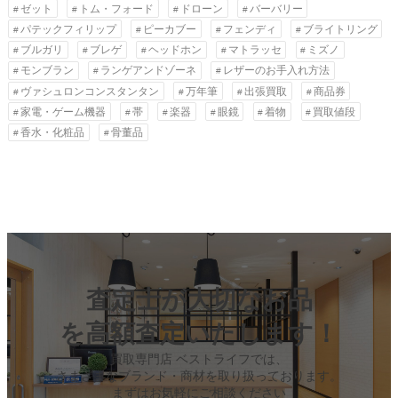
ゼット
トム・フォード
ドローン
バーバリー
パテックフィリップ
ピーカブー
フェンディ
ブライトリング
ブルガリ
ブレゲ
ヘッドホン
マトラッセ
ミズノ
モンブラン
ランゲアンドゾーネ
レザーのお手入れ方法
ヴァシュロンコンスタンタン
万年筆
出張買取
商品券
家電・ゲーム機器
帯
楽器
眼鏡
着物
買取値段
香水・化粧品
骨董品
査定士が大切なお品
を高額査定いたします！
買取専門店 ベストライフでは、
さまざまなブランド・商材を取り扱っております。
まずはお気軽にご相談ください