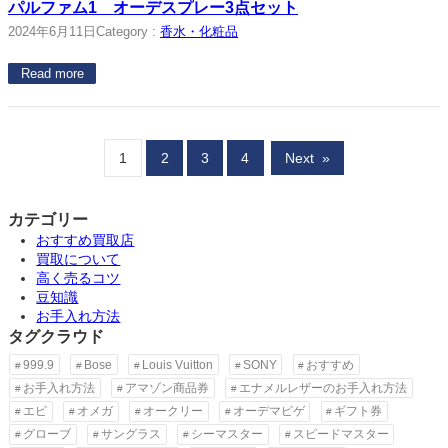
パルファム1 オーデスプレー3点セット
2024年6月11日
Category :
香水・化粧品
Read more
1
2
3
4
Next
»
カテゴリー
おすすめ買取店
買取について
高く売るコツ
豆知識
お手入れ方法
タグクラウド
999.9
Bose
Louis Vuitton
SONY
おすすめ
お手入れ方法
アマゾン商品券
エナメルレザーのお手入れ方法
エピ
オメガ
オークリー
オーデマピゲ
ギフト券
グローブ
サングラス
シーマスター
スピードマスター