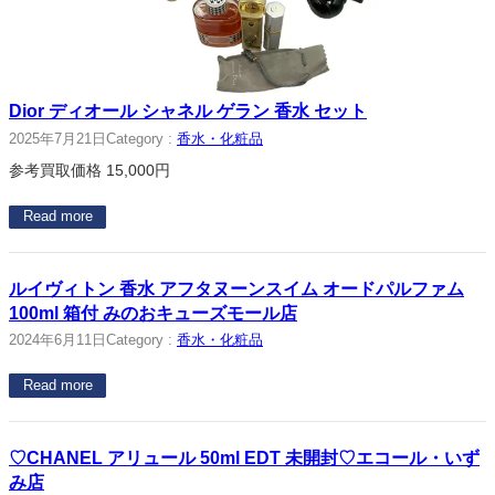
Dior ディオール シャネル ゲラン 香水 セット
2025年7月21日
Category :
香水・化粧品
参考買取価格 15,000円
Read more
ルイヴィトン 香水 アフタヌーンスイム オードパルファム
100ml 箱付 みのおキューズモール店
2024年6月11日
Category :
香水・化粧品
Read more
♡CHANEL アリュール 50ml EDT 未開封♡エコール・いず
み店