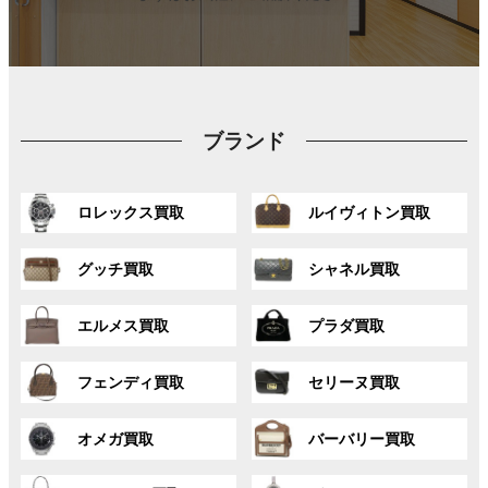
ブランド
グ
グ
ロレックス買取
ルイヴィトン買取
ル
ル
ー
ー
グ
グ
プ
プ
グッチ買取
シャネル買取
ル
ル
リ
リ
ー
ー
ン
ン
グ
グ
プ
プ
ク
ク
エルメス買取
プラダ買取
ル
ル
リ
リ
ー
ー
ン
ン
グ
グ
プ
プ
ク
ク
フェンディ買取
セリーヌ買取
ル
ル
リ
リ
ー
ー
ン
ン
グ
グ
プ
プ
ク
ク
オメガ買取
バーバリー買取
ル
ル
リ
リ
ー
ー
ン
ン
グ
グ