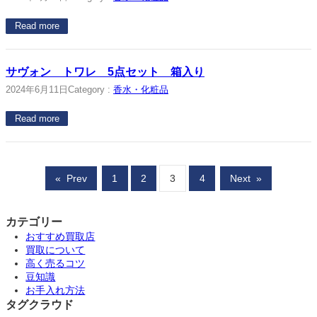
Read more
サヴォン トワレ 5点セット 箱入り
2024年6月11日
Category :
香水・化粧品
Read more
«
Prev
1
2
3
4
Next
»
カテゴリー
おすすめ買取店
買取について
高く売るコツ
豆知識
お手入れ方法
タグクラウド