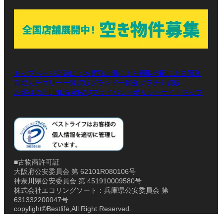
トップページ
店頭による買取
出張による買取
宅配による買取
買取カテゴリー一覧
買取ブランド一覧
金プラチナ買取
お客様の声
LINE査定
プライバシーポリシー
サイトマップ
FAQ
■古物商許可証
大阪府公安委員会 第 62101R080106号
神奈川県公安委員会 第 451910009580号
株式会社エコリングソート：兵庫県公安委員会 第
631332200047号
copylight©Bestlife,All Right Reserved.