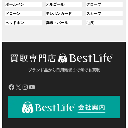
ク
ク
ク
ル
ル
ル
プ
プ
プ
ン
ン
ン
グ
グ
グ
ボールペン
オルゴール
グローブ
ー
ー
ー
リ
リ
リ
ク
ク
ク
ル
ル
ル
プ
プ
プ
ン
ン
ン
グ
グ
グ
ドローン
テレホンカード
スカーフ
ー
ー
ー
リ
リ
リ
ク
ク
ク
ル
ル
ル
プ
プ
プ
ン
ン
ン
グ
グ
グ
ヘッドホン
真珠・パール
毛皮
ー
ー
ー
リ
リ
リ
ク
ク
ク
ル
ル
ル
プ
プ
プ
ン
ン
ン
ー
ー
ー
リ
リ
リ
ク
ク
ク
プ
プ
プ
ン
ン
ン
リ
リ
リ
ク
ク
ク
ン
ン
ン
ク
ク
ク
ブランド品から日用雑貨まで何でも買取
Facebook
X
Instagram
YouTube