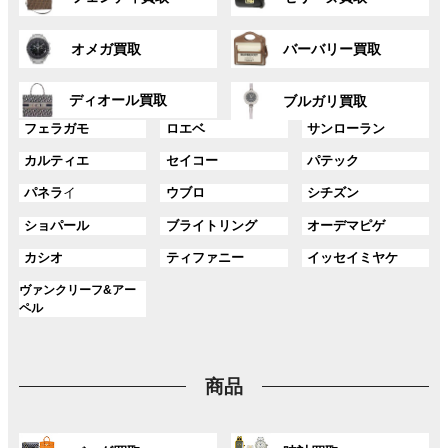
ル
ル
リ
リ
ー
ー
ン
ン
グ
グ
プ
プ
ク
ク
オメガ買取
バーバリー買取
ル
ル
リ
リ
ー
ー
ン
ン
グ
グ
プ
プ
ディオール買取
ク
ク
ブルガリ買取
ル
ル
リ
リ
グ
グ
グ
ー
ー
フェラガモ
ロエベ
サンローラン
ン
ン
ル
ル
ル
プ
プ
ク
ク
グ
グ
グ
カルティエ
セイコー
パテック
ー
ー
ー
リ
リ
ル
ル
ル
プ
プ
プ
ン
ン
グ
グ
グ
パネラ
イ
ウブロ
シチズン
ー
ー
ー
リ
リ
リ
ク
ク
ル
ル
ル
プ
プ
プ
ン
ン
ン
グ
グ
グ
ショパール
ブライトリング
オーデマピゲ
ー
ー
ー
リ
リ
リ
ク
ク
ク
ル
ル
ル
プ
プ
プ
ン
ン
ン
グ
グ
グ
カシオ
ティファニー
イッセイミヤケ
ー
ー
ー
リ
リ
リ
ク
ク
ク
ル
ル
ル
プ
プ
プ
ン
ン
ン
グ
ヴァンクリーフ&アー
ー
ー
ー
リ
リ
リ
ク
ク
ク
ル
ペル
プ
プ
プ
ン
ン
ン
ー
リ
リ
リ
ク
ク
ク
プ
ン
ン
ン
リ
ク
ク
ク
商品
ン
ク
グ
グ