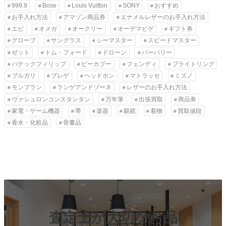
999.9
Bose
Louis Vuitton
SONY
おすすめ
お手入れ方法
アマゾン商品券
エナメルレザーのお手入れ方法
エピ
オメガ
オークリー
オーデマピゲ
ギフト券
グローブ
サングラス
シーマスター
スピードマスター
ゼット
トム・フォード
ドローン
バーバリー
パテックフィリップ
ピーカブー
フェンディ
ブライトリング
ブルガリ
ブレゲ
ヘッドホン
マトラッセ
ミズノ
モンブラン
ランゲアンドゾーネ
レザーのお手入れ方法
ヴァシュロンコンスタンタン
万年筆
出張買取
商品券
家電・ゲーム機器
帯
楽器
眼鏡
着物
買取値段
香水・化粧品
骨董品
査定士が大切なお品