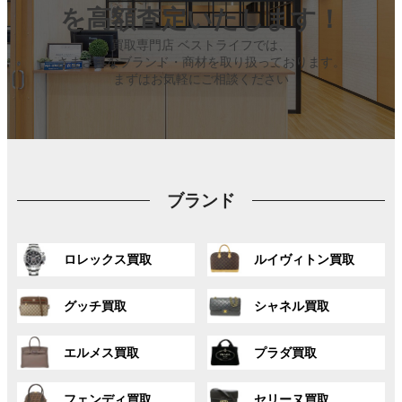
を高額査定いたします！
買取専門店 ベストライフでは、
さまざまなブランド・商材を取り扱っております。
まずはお気軽にご相談ください
ブランド
グ
グ
ロレックス買取
ルイヴィトン買取
ル
ル
ー
ー
グ
グ
プ
プ
グッチ買取
シャネル買取
ル
ル
リ
リ
ー
ー
ン
ン
グ
グ
プ
プ
ク
ク
エルメス買取
プラダ買取
ル
ル
リ
リ
ー
ー
ン
ン
グ
グ
プ
プ
ク
ク
フェンディ買取
セリーヌ買取