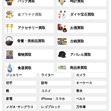
バッグ買取
時計買取
ル
ル
ー
ー
グ
グ
プ
プ
金プラチナ買取
ダイヤ宝石買取
ル
ル
リ
リ
ー
ー
ン
ン
グ
グ
プ
プ
ク
ク
アクセサリー買取
お酒買取
ル
ル
リ
リ
ー
ー
ン
ン
グ
グ
プ
プ
ク
ク
骨董・美術品買取
古銭買取
ル
ル
リ
リ
ー
ー
ン
ン
グ
グ
プ
プ
ク
ク
着物買取
アパレル買取
ル
ル
リ
リ
ー
ー
ン
ン
グ
グ
プ
プ
ク
ク
商品券買取
食器買取
ル
ル
リ
リ
ー
ー
グ
グ
グ
ジュエリー
ライター
カメラ
ン
ン
プ
プ
ル
ル
ル
ク
ク
グ
グ
グ
切手
財布
キーケース
リ
リ
ー
ー
ー
ル
ル
ル
ン
ン
プ
プ
プ
グ
グ
グ
靴
コスメ
香水
ー
ー
ー
ク
ク
リ
リ
リ
ル
ル
ル
プ
プ
プ
ン
ン
ン
グ
グ
グ
家電
iPhone・スマホ
ベルト
ー
ー
ー
リ
リ
リ
ク
ク
ク
ル
ル
ル
プ
プ
プ
ン
ン
ン
グ
グ
グ
メガネ･サングラス
レゴブロック
万年筆
ー
ー
ー
リ
リ
リ